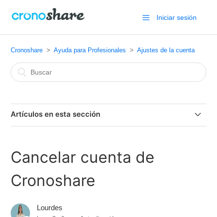
Iniciar sesión
Cronoshare
Ayuda para Profesionales
Ajustes de la cuenta
Artículos en esta sección
Reactivar una cuenta dada de baja en Cronoshare
Cancelar cuenta de
No puedo entrar a mi cuenta
Cronoshare
Recuperar la contraseña
Lourdes
Cambiar la contraseña