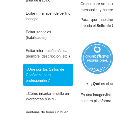
área de trabajo)
Cronoshare se ha e
mensuales y ha cre
Editar mi imagen de perfil o
logotipo
Para que nuestro
creado el
Sello de
Editar servicios
(habilidades)
Editar información básica
(nombre, descripción, etc.)
¿Qué son los Sellos de
Confianza para
profesionales?
¿Qué es el s
¿Cómo insertar el sello en
Es una imagen/link 
Wordpress o Wix?
nuestra plataf
Ventajas de tener un buen