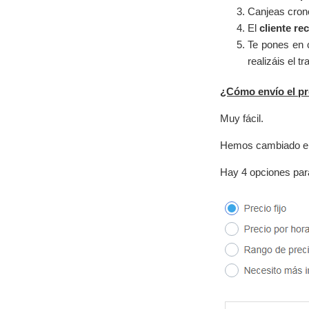
Canjeas crono
El
cliente re
Te pones en c
realizáis el tr
¿Cómo envío el p
Muy fácil.
Hemos cambiado el d
Hay 4 opciones para