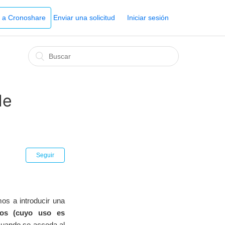
r a Cronoshare
Enviar una solicitud
Iniciar sesión
de
Seguir
mos a introducir una
tos (cuyo uso es
cuando se acceda al