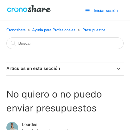
Iniciar sesión
Cronoshare
Ayuda para Profesionales
Presupuestos
Artículos en esta sección
¿Qué es el sistema de presupuestos de Cronoshare?
No quiero o no puedo
Cancelar presupuesto enviado
enviar presupuestos
No quiero o no puedo enviar presupuestos
Lourdes
¿Cómo enviar un presupuesto?