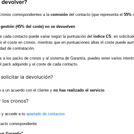
 devolver?
cronos correspondientes a la
comisión
del contacto (que representa el
55%
d
 gestión (45% del coste) no se devuelven
.
de cada contacto puede variar según la puntuación del
índice CS
: en solicitu
r el coste en cronos, mientras que en puntuaciones altas el coste puede au
dad de contratación.
s a los packs de cronos y al sistema de Garantía, puedes tener varios intent
l pack adquirido y el coste de cada contacto.
olicitar la devolución?
 a un acuerdo con el cliente y
no has realizado el servicio
.
 los cronos?
b y accede a tu
apartado de contactos.
tacto correspondiente
ar Garantía”
.