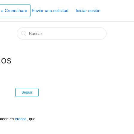
r a Cronoshare
Enviar una solicitud
Iniciar sesión
los
Seguir
 hacen en
cronos
, que