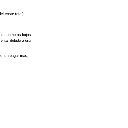
el coste total).
des con notas bajas
mentar debido a una
os sin pagar más,