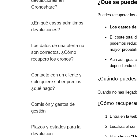
devoluciones en
¿Qué se puede
Cronoshare?
Puedes recuperar los 
¿En qué casos admitimos
Los gastos de
devoluciones?
El coste total 
podemos reduci
Los datos de una oferta no
mayor probabili
son correctos. ¿Cómo
recupero los cronos?
Aun así, gracia
dependiendo de
Contacto con un cliente y
¿Cuándo puedes s
solo quiere saber precios,
¿qué hago?
Cuando no has llegado
¿Cómo recuperar
Comisión y gastos de
gestión
Entra en la we
Localiza el con
Plazos y estados para la
devolución
Haz clic en
“Us