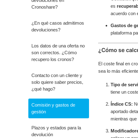
devoluciones en
es
recuperab
Cronoshare?
acuerdo con e
¿En qué casos admitimos
Gastos de ge
devoluciones?
plataforma pa
Los datos de una oferta no
¿Cómo se calcu
son correctos. ¿Cómo
recupero los cronos?
El coste final en cr
sea lo más eficiente
Contacto con un cliente y
solo quiere saber precios,
Tipo de servi
¿qué hago?
tiene un cos
Índice CS:
Nu
Comisión y gastos de
aportado deta
gestión
mientras que 
Plazos y estados para la
Modificadore
devolución