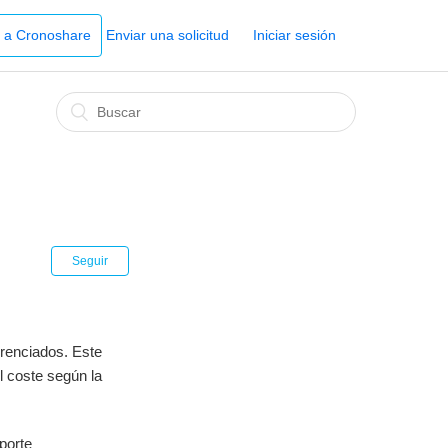
r a Cronoshare
Enviar una solicitud
Iniciar sesión
Seguir
erenciados. Este
l coste según la
mporte