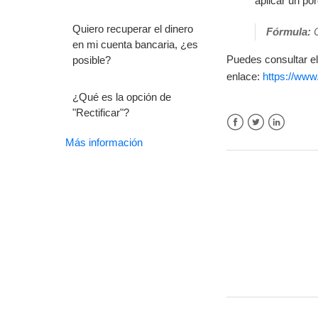
aplicar un po
Quiero recuperar el dinero
Fórmula:
C
en mi cuenta bancaria, ¿es
Puedes consultar el 
posible?
enlace:
https://www
¿Qué es la opción de
"Rectificar"?
Facebook
Twitter
LinkedIn
Más información